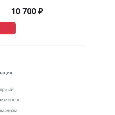
10 700 ₽
мация
черный
я:
металл
имализм