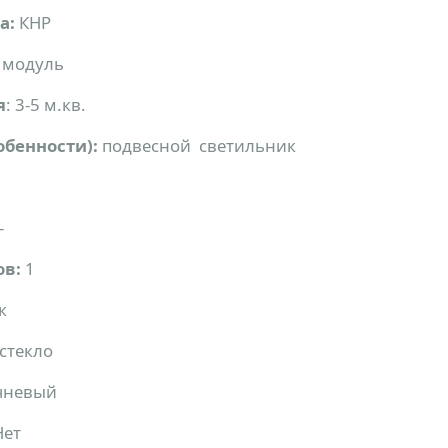
а:
КНР
 модуль
я
: 3-5 м.кв.
обенности):
подвесной светильник
-
ов:
1
к
стекло
чневый
Нет